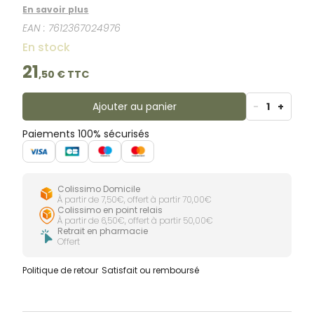
surtout le retour au sein. Il maintient le
En savoir plus
comportement de succion appris au sein.
EAN :
7612367024976
En stock
21
,
50
€ TTC
Ajouter au panier
-
1
+
Paiements 100% sécurisés
Colissimo Domicile
À partir de 7,50€, offert à partir 70,00€
Colissimo en point relais
À partir de 6,50€, offert à partir 50,00€
Retrait en pharmacie
Offert
Politique de retour
Satisfait ou remboursé