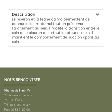
Description
Le biberon et la tétine calma permettent de
donner le lait maternel tout en préservant
l'allaitement au sein. Il facilite la transition entre le
sein et le biberon et surtout le retour au sein. Il
maintient le comportement de succion appris au
sein.
NOUS RENCONTRER
Pharmacie Henri IV
27, boulevard Henri IV
75004
Paris
Tel :
01 48 87 74 47
Fax :
01 83 71 82 90