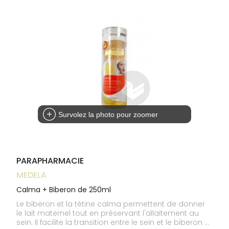
Trousse à
alimentaires
CHEVEUX
VOTRE
pharmacie
NOTRE
APPLICATION
Dispositifs
Cheveux
ÉQUIPE
DE SANTÉ
médicaux
Corps
INFORMATIONS
UTILES
Homme
PHARMACIES
Solaire
DE GARDE
Visage
Survolez la photo pour zoomer
PARAPHARMACIE
MEDELA
Calma + Biberon de 250ml
Le biberon et la tétine calma permettent de donner
le lait maternel tout en préservant l'allaitement au
sein. Il facilite la transition entre le sein et le biberon et