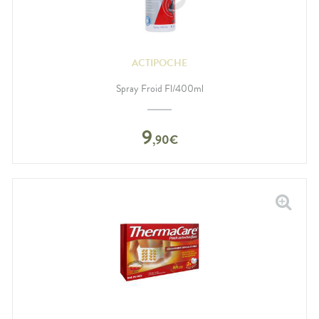
ACTIPOCHE
Spray Froid Fl/400ml
9
,
90
€