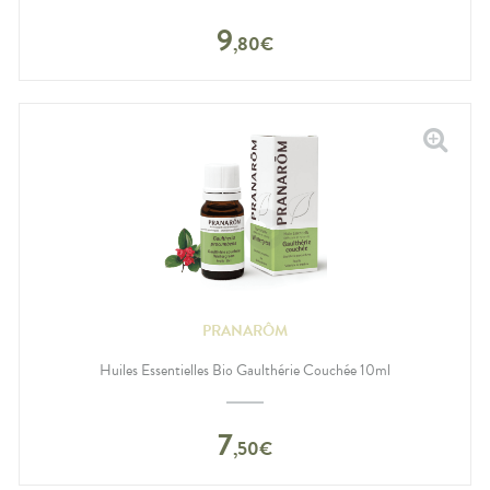
9
,
80
€
PRANARÔM
Huiles Essentielles Bio Gaulthérie Couchée 10ml
7
,
50
€