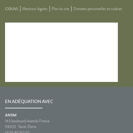
CGUVL
Mentions légales
Plan du site
Données personnelles et cookies
EN ADÉQUATION AVEC
ANSM
143 boulevard Anatole France
93200
Saint-Denis
01 55 87 30 00