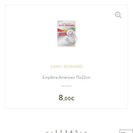
SAINT-BERNARD
Emplâtre Américain 15x22cm
8
,
00
€
‹‹
‹
1
2
3
4
5
›
››