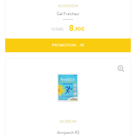
ALVADIEM
Gel Fraîcheur
8
,
90
€
9,90
€
PROMOTION : -
1
€
BOIRON
Arnipatch X5