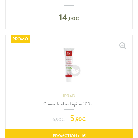
14
,
00
€
IPRAD
Crème Jambes Légères 100ml
5
,
90
€
6,90
€
PROMOTION : -
1
€