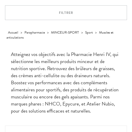
Trousse à
alimentaires
CHEVEUX
VOTRE
pharmacie
NOTRE
APPLICATION
Dispositifs
Cheveux
ÉQUIPE
DE SANTÉ
FILTRER
médicaux
Corps
INFORMATIONS
UTILES
Homme
PHARMACIES
Solaire
Accueil
>
Parapharmacie
>
MINCEUR-SPORT
>
Sport
>
Muscles et
DE GARDE
articulations
Visage
Atteignez vos objectifs avec la Pharmacie Henri IV, qui
sélectionne les meilleurs produits minceur et de
nutrition sportive. Retrouvez des brûleurs de graisses,
des crèmes anti-cellulite ou des draineurs naturels.
Boostez vos performances avec des compléments
alimentaires pour sportifs, des produits de récupération
musculaire ou encore des gels apaisants. Parmi nos
marques phares : NHCO, Epycure, et Atelier Nubio,
pour des solutions efficaces et naturelles.