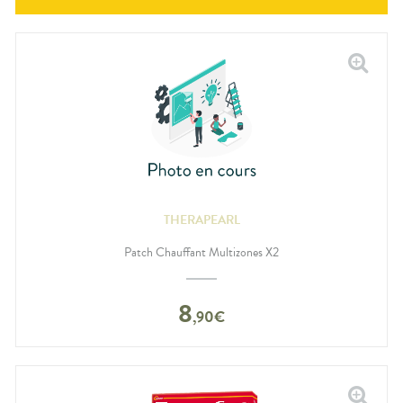
THERAPEARL
Patch Chauffant Multizones X2
8
,
90
€