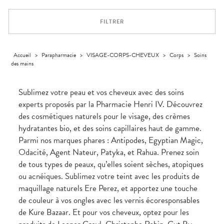
Trousse à
alimentaires
CHEVEUX
VOTRE
pharmacie
NOTRE
APPLICATION
Dispositifs
Cheveux
ÉQUIPE
DE SANTÉ
FILTRER
médicaux
Corps
INFORMATIONS
UTILES
Homme
PHARMACIES
Solaire
Accueil
>
Parapharmacie
>
VISAGE-CORPS-CHEVEUX
>
Corps
>
Soins
DE GARDE
des mains
Visage
Sublimez votre peau et vos cheveux avec des soins
experts proposés par la Pharmacie Henri IV. Découvrez
des cosmétiques naturels pour le visage, des crèmes
hydratantes bio, et des soins capillaires haut de gamme.
Parmi nos marques phares : Antipodes, Egyptian Magic,
Odacité, Agent Nateur, Patyka, et Rahua. Prenez soin
de tous types de peaux, qu’elles soient sèches, atopiques
ou acnéiques. Sublimez votre teint avec les produits de
maquillage naturels Ere Perez, et apportez une touche
de couleur à vos ongles avec les vernis écoresponsables
de Kure Bazaar. Et pour vos cheveux, optez pour les