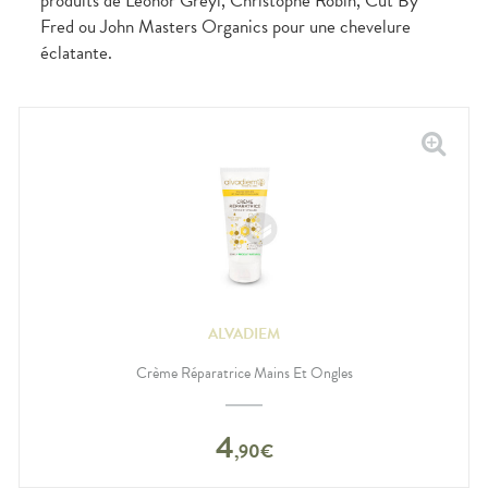
produits de Leonor Greyl, Christophe Robin, Cut By
Fred ou John Masters Organics pour une chevelure
éclatante.
ALVADIEM
Crème Réparatrice Mains Et Ongles
4
,
90
€