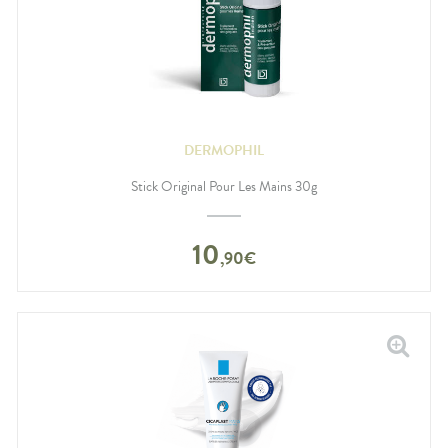
DERMOPHIL
Stick Original Pour Les Mains 30g
10
,
90
€