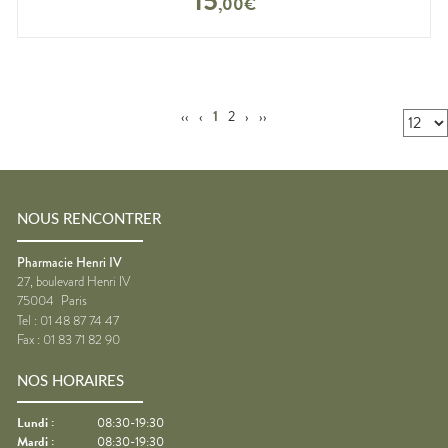
15
,
00
€
‹‹
‹
1
2
›
››
NOUS RENCONTRER
Pharmacie Henri IV
27, boulevard Henri IV
75004
Paris
Tel :
01 48 87 74 47
Fax :
01 83 71 82 90
NOS HORAIRES
Lundi
:
08:30-19:30
Mardi
:
08:30-19:30