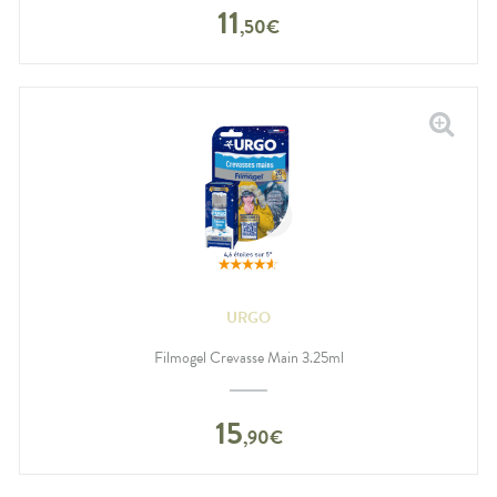
11
,
50
€
URGO
Filmogel Crevasse Main 3.25ml
15
,
90
€