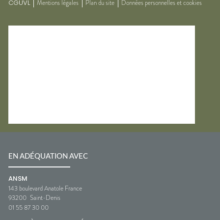
CGUVL
Mentions légales
Plan du site
Données personnelles et cookies
EN ADÉQUATION AVEC
ANSM
143 boulevard Anatole France
93200
Saint-Denis
01 55 87 30 00