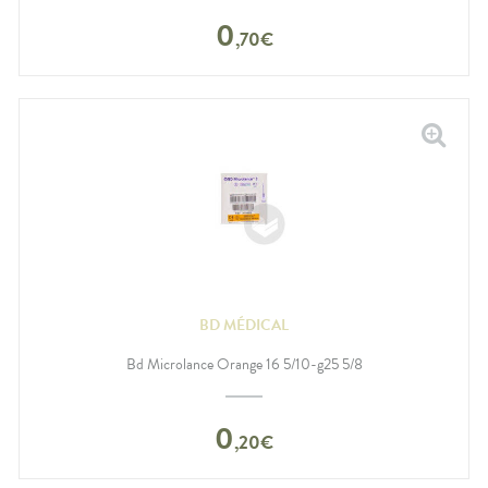
0
,
70
€
BD MÉDICAL
Bd Microlance Orange 16 5/10-g25 5/8
0
,
20
€