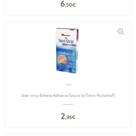
6
,
50
€
3M
Steri-strip Bdlette Adhésive Suture 3x75mm Pochette/5
2
,
96
€