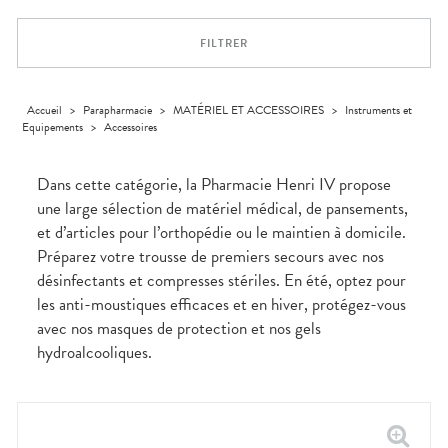
Trousse à
alimentaires
CHEVEUX
VOTRE
pharmacie
NOTRE
APPLICATION
Dispositifs
Cheveux
ÉQUIPE
DE SANTÉ
FILTRER
médicaux
Corps
INFORMATIONS
UTILES
Homme
PHARMACIES
Solaire
Accueil
>
Parapharmacie
>
MATÉRIEL ET ACCESSOIRES
>
Instruments et
DE GARDE
Equipements
>
Accessoires
Visage
Dans cette catégorie, la Pharmacie Henri IV propose
une large sélection de matériel médical, de pansements,
et d’articles pour l’orthopédie ou le maintien à domicile.
Préparez votre trousse de premiers secours avec nos
désinfectants et compresses stériles. En été, optez pour
les anti-moustiques efficaces et en hiver, protégez-vous
avec nos masques de protection et nos gels
hydroalcooliques.