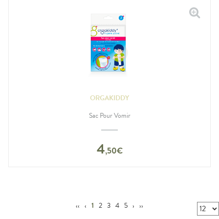
ORGAKIDDY
Sac Pour Vomir
4
,
50
€
‹‹
‹
1
2
3
4
5
›
››