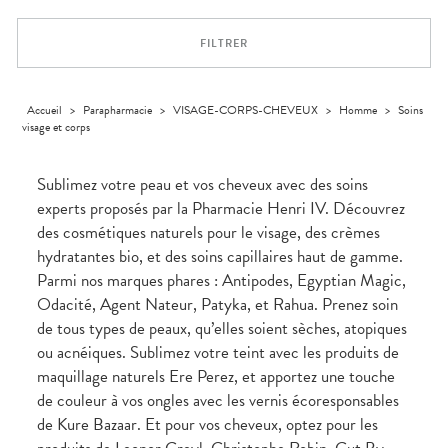
Trousse à
alimentaires
CHEVEUX
VOTRE
pharmacie
NOTRE
APPLICATION
Dispositifs
Cheveux
ÉQUIPE
DE SANTÉ
FILTRER
médicaux
Corps
INFORMATIONS
UTILES
Homme
PHARMACIES
Solaire
Accueil
>
Parapharmacie
>
VISAGE-CORPS-CHEVEUX
>
Homme
>
Soins
DE GARDE
visage et corps
Visage
Sublimez votre peau et vos cheveux avec des soins
experts proposés par la Pharmacie Henri IV. Découvrez
des cosmétiques naturels pour le visage, des crèmes
hydratantes bio, et des soins capillaires haut de gamme.
Parmi nos marques phares : Antipodes, Egyptian Magic,
Odacité, Agent Nateur, Patyka, et Rahua. Prenez soin
de tous types de peaux, qu’elles soient sèches, atopiques
ou acnéiques. Sublimez votre teint avec les produits de
maquillage naturels Ere Perez, et apportez une touche
de couleur à vos ongles avec les vernis écoresponsables
de Kure Bazaar. Et pour vos cheveux, optez pour les