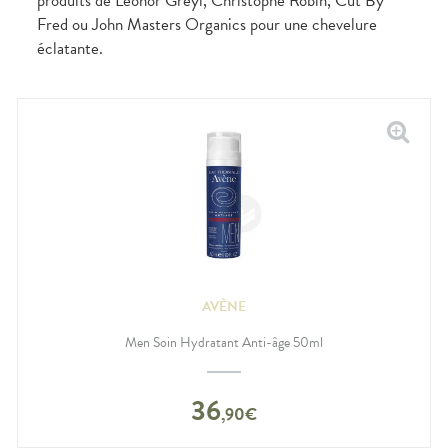
produits de Leonor Greyl, Christophe Robin, Cut By
Fred ou John Masters Organics pour une chevelure
éclatante.
AVÈNE
Men Soin Hydratant Anti-âge 50ml
36
,
90
€