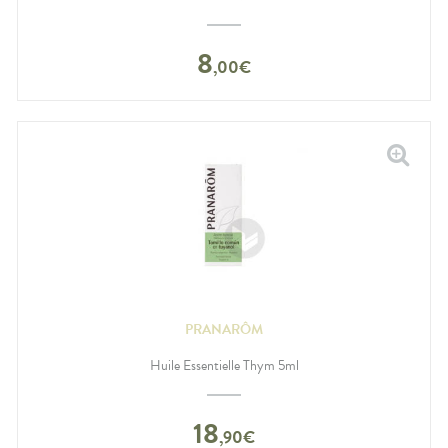
8
,
00
€
PRANARÔM
Huile Essentielle Thym 5ml
18
,
90
€