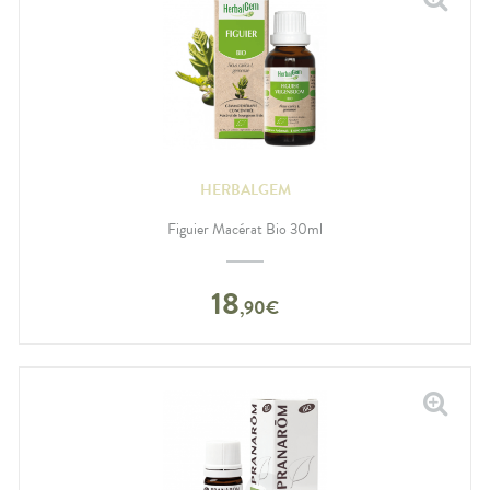
HERBALGEM
Figuier Macérat Bio 30ml
18
,
90
€