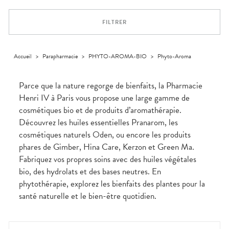
Trousse à
alimentaires
CHEVEUX
VOTRE
pharmacie
NOTRE
APPLICATION
Dispositifs
Cheveux
ÉQUIPE
DE SANTÉ
FILTRER
médicaux
Corps
INFORMATIONS
UTILES
Homme
PHARMACIES
Solaire
Accueil
>
Parapharmacie
>
PHYTO-AROMA-BIO
>
Phyto-Aroma
DE GARDE
Visage
Parce que la nature regorge de bienfaits, la Pharmacie
Henri IV à Paris vous propose une large gamme de
cosmétiques bio et de produits d’aromathérapie.
Découvrez les huiles essentielles Pranarom, les
cosmétiques naturels Oden, ou encore les produits
phares de Gimber, Hina Care, Kerzon et Green Ma.
Fabriquez vos propres soins avec des huiles végétales
bio, des hydrolats et des bases neutres. En
phytothérapie, explorez les bienfaits des plantes pour la
santé naturelle et le bien-être quotidien.