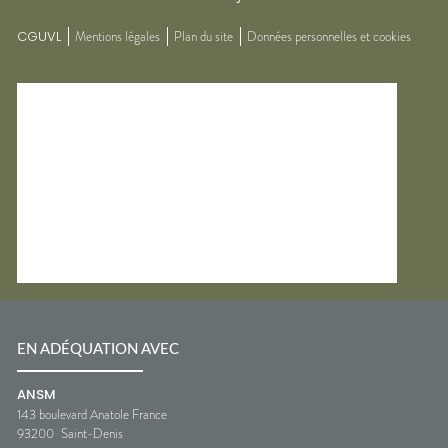
CGUVL
Mentions légales
Plan du site
Données personnelles et cookies
EN ADÉQUATION AVEC
ANSM
143 boulevard Anatole France
93200
Saint-Denis