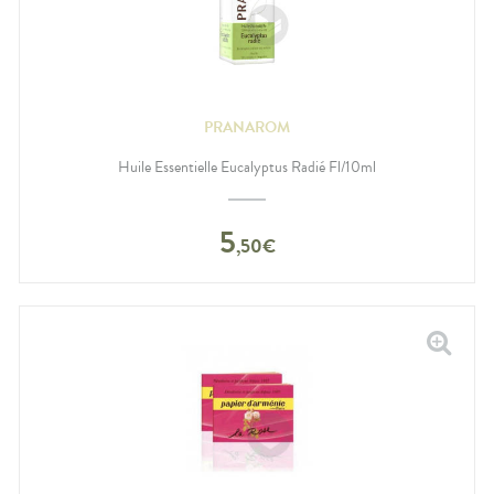
PRANAROM
Huile Essentielle Eucalyptus Radié Fl/10ml
5
,
50
€