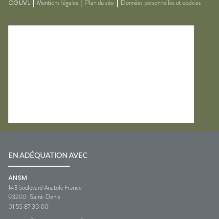
CGUVL
Mentions légales
Plan du site
Données personnelles et cookies
EN ADÉQUATION AVEC
ANSM
143 boulevard Anatole France
93200
Saint-Denis
01 55 87 30 00