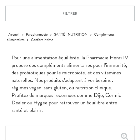
Trousse à
alimentaires
CHEVEUX
VOTRE
pharmacie
NOTRE
APPLICATION
Dispositifs
Cheveux
ÉQUIPE
DE SANTÉ
FILTRER
médicaux
Corps
INFORMATIONS
UTILES
Homme
PHARMACIES
Solaire
Accueil
>
Parapharmacie
>
SANTÉ- NUTRITION
>
Compléments
DE GARDE
alimentaires
>
Confort intime
Visage
Pour une alimentation équilibrée, la Pharmacie Henri IV
propose des compléments alimentaires pour l’immunité,
des probiotiques pour le microbiote, et des vitamines
naturelles. Nos produits s’adaptent à vos besoins :
régimes vegan, sans gluten, ou nutrition clinique.
Profitez de marques reconnues comme Dijo, Cosmic
Dealer ou Hygee pour retrouver un équilibre entre
santé et plaisir.