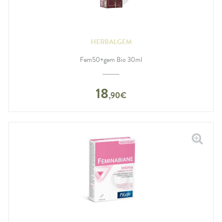
HERBALGEM
Fem50+gem Bio 30ml
18
,
90
€