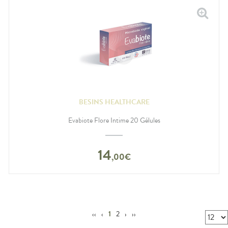
BESINS HEALTHCARE
Evabiote Flore Intime 20 Gélules
14
,
00
€
‹‹
‹
1
2
›
››