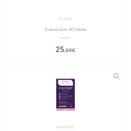
BESINS
Evabiote Endo 30 Gélules
25
,
00
€
MANHAÉ