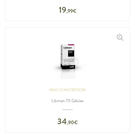
19
,
99
€
NHCO NUTRITION
Libimen 70 Gélules
34
,
90
€