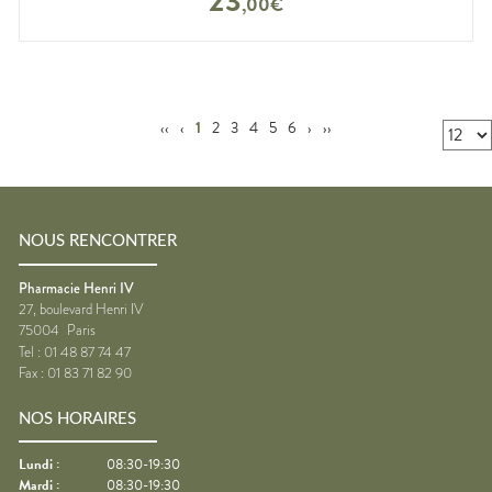
23
,
00
€
‹‹
‹
1
2
3
4
5
6
›
››
NOUS RENCONTRER
Pharmacie Henri IV
27, boulevard Henri IV
75004
Paris
Tel :
01 48 87 74 47
Fax :
01 83 71 82 90
NOS HORAIRES
Lundi
:
08:30-19:30
Mardi
:
08:30-19:30