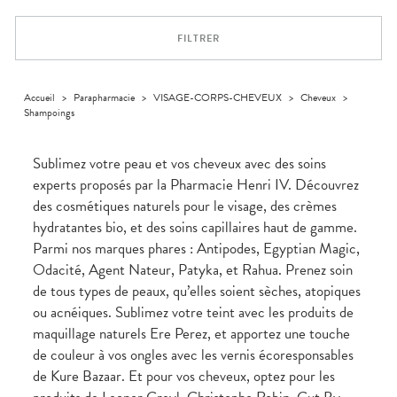
Trousse à
alimentaires
CHEVEUX
VOTRE
pharmacie
NOTRE
APPLICATION
Dispositifs
Cheveux
ÉQUIPE
DE SANTÉ
FILTRER
médicaux
Corps
INFORMATIONS
UTILES
Homme
PHARMACIES
Solaire
Accueil
>
Parapharmacie
>
VISAGE-CORPS-CHEVEUX
>
Cheveux
>
DE GARDE
Shampoings
Visage
Sublimez votre peau et vos cheveux avec des soins
experts proposés par la Pharmacie Henri IV. Découvrez
des cosmétiques naturels pour le visage, des crèmes
hydratantes bio, et des soins capillaires haut de gamme.
Parmi nos marques phares : Antipodes, Egyptian Magic,
Odacité, Agent Nateur, Patyka, et Rahua. Prenez soin
de tous types de peaux, qu’elles soient sèches, atopiques
ou acnéiques. Sublimez votre teint avec les produits de
maquillage naturels Ere Perez, et apportez une touche
de couleur à vos ongles avec les vernis écoresponsables
de Kure Bazaar. Et pour vos cheveux, optez pour les