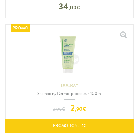
34
,
00
€
DUCRAY
Shampoing Dermo-protecteur 100ml
2
,
90
€
3,90
€
PROMOTION : -
1
€