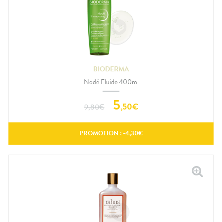
BIODERMA
Nodé Fluide 400ml
5
,
50
€
9,80
€
PROMOTION : -
4,30
€