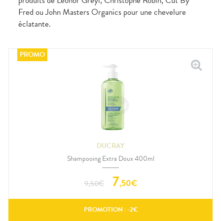
produits de Leonor Greyl, Christophe Robin, Cut By
Fred ou John Masters Organics pour une chevelure
éclatante.
DUCRAY
Shampooing Extra Doux 400ml
7
,
50
€
9,50
€
PROMOTION : -
2
€