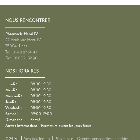
NOUS RENCONTRER
Pharmacie Henri IV
27, boulevard Henri IV
75004
Paris
Tel :
01 48 87 74 47
Fax :
01 83 71 82 90
NOS HORAIRES
Lundi
:
08:30-19:30
Mardi
:
08:30-19:30
Mercredi
:
08:30-19:30
Jeudi
:
08:30-19:30
Vendredi
:
08:30-19:30
Samedi
:
09:00-19:00
Dimanche
:
Fermé
Autres informations :
Fermeture durant les jours fériés
CGUVL
Mentions légales
Plan du site
Données personnelles et cookies