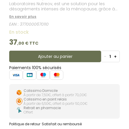
Laboratoires Nutreov, est une solution pour les
désagréments intenses de la ménopause, grâce à
une formule innovante inspirée par la nature et
En savoir plus
testée cliniquement.
EAN :
3770000670110
En stock
37
,
00
€ TTC
Ajouter au panier
-
1
+
Paiements 100% sécurisés
Colissimo Domicile
À partir de 7,50€, offert à partir 70,00€
Colissimo en point relais
À partir de 6,50€, offert à partir 50,00€
Retrait en pharmacie
Offert
Politique de retour
Satisfait ou remboursé