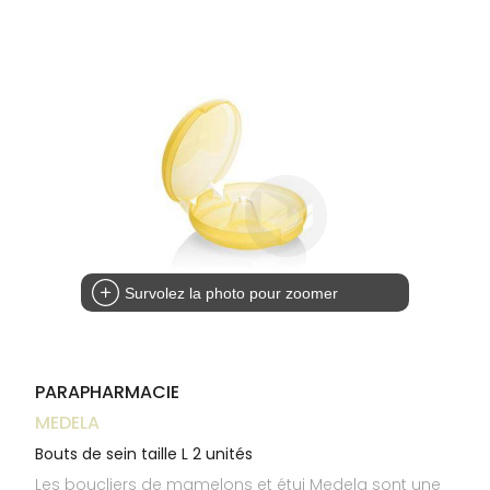
Trousse à
alimentaires
CHEVEUX
VOTRE
pharmacie
NOTRE
APPLICATION
Dispositifs
Cheveux
ÉQUIPE
DE SANTÉ
médicaux
Corps
INFORMATIONS
UTILES
Homme
PHARMACIES
Solaire
DE GARDE
Visage
Survolez la photo pour zoomer
PARAPHARMACIE
MEDELA
Bouts de sein taille L 2 unités
Les boucliers de mamelons et étui Medela sont une