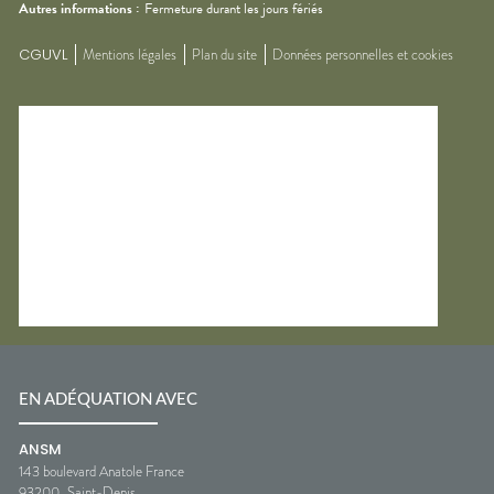
Autres informations :
Fermeture durant les jours fériés
CGUVL
Mentions légales
Plan du site
Données personnelles et cookies
EN ADÉQUATION AVEC
ANSM
143 boulevard Anatole France
93200
Saint-Denis