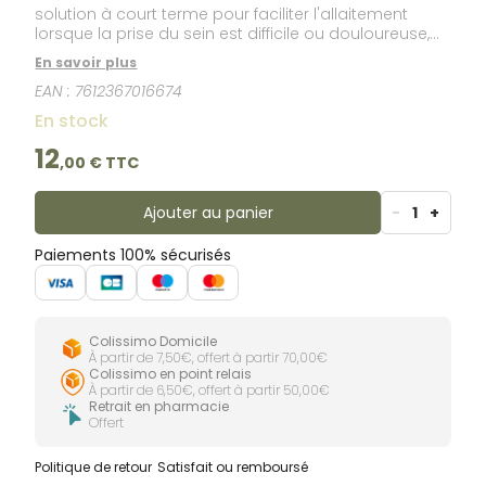
solution à court terme pour faciliter l'allaitement
lorsque la prise du sein est difficile ou douloureuse,
car ils protègent les mamelons irrités et aident votre
En savoir plus
bébé à prendre le sein plus facilement.En silicone
EAN :
7612367016674
transparent, ultra mince et très doux, ils offrent un
excellent confort pour les peaux sensibles.
En stock
12
,
00
€ TTC
Ajouter au panier
-
1
+
Paiements 100% sécurisés
Colissimo Domicile
À partir de 7,50€, offert à partir 70,00€
Colissimo en point relais
À partir de 6,50€, offert à partir 50,00€
Retrait en pharmacie
Offert
Politique de retour
Satisfait ou remboursé