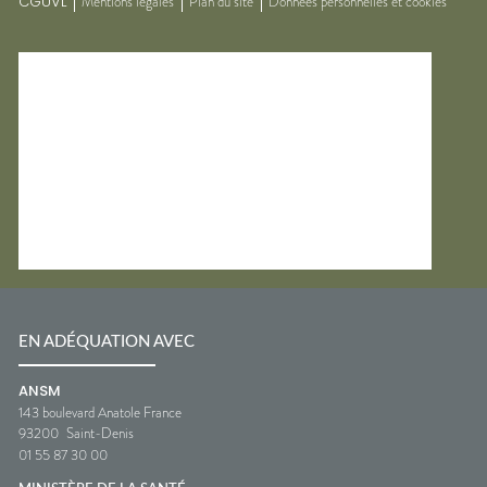
CGUVL
Mentions légales
Plan du site
Données personnelles et cookies
EN ADÉQUATION AVEC
ANSM
143 boulevard Anatole France
93200
Saint-Denis
01 55 87 30 00