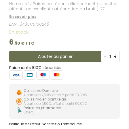
Naturelle 12 Paires protègent efficacement du bruit et
offrent une excellente atténuation du bruit (-27
dB).Jetables après chaque utilisation, elles sont
En savoir plus
hygiéniques.Les protections auditives Quies en cire
EAN :
3435170100248
sont fabriquées d'un mélange de cires naturelles et
de coton pour leur donner un excellent maintien
En stock
dans l'oreille.Hypoallergéniques, elles vous apportent
confort et protection.
6
,
90
€ TTC
Ajouter au panier
-
1
+
Paiements 100% sécurisés
Colissimo Domicile
À partir de 7,50€, offert à partir 70,00€
Colissimo en point relais
À partir de 6,50€, offert à partir 50,00€
Retrait en pharmacie
Offert
Politique de retour
Satisfait ou remboursé