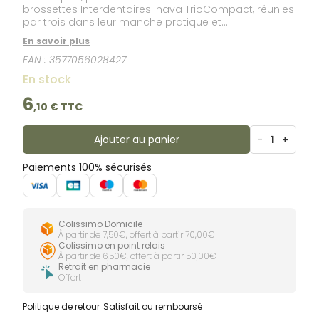
brossettes Interdentaires Inava TrioCompact, réunies
par trois dans leur manche pratique et
ergonomique, facilitent le nettoyage des espaces
En savoir plus
interdentaires difficiles d'accès.
EAN :
3577056028427
En stock
6
,
10
€ TTC
Ajouter au panier
-
1
+
Paiements 100% sécurisés
Colissimo Domicile
À partir de 7,50€, offert à partir 70,00€
Colissimo en point relais
À partir de 6,50€, offert à partir 50,00€
Retrait en pharmacie
Offert
Politique de retour
Satisfait ou remboursé