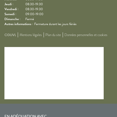
Jeudi
:
08:30-19:30
Vendredi
:
08:30-19:30
Samedi
:
09:00-19:00
Dimanche
:
Fermé
Autres informations :
Fermeture durant les jours fériés
CGUVL
Mentions légales
Plan du site
Données personnelles et cookies
EN ADÉQUATION AVEC