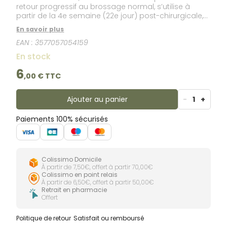
retour progressif au brossage normal, s’utilise à
partir de la 4e semaine (22e jour) post-chirurgicale,
en relais de la brosse à dents Inava Chirurgicale
En savoir plus
Extra-Souple 15/100. Sa coupe en V inversé et ses
EAN :
3577057054159
brins en nylon de qualité 15/100 finement arrondis
pénètrent les espaces interdentaires et les zones
En stock
difficiles d’accès et permettent une excellente
hygiène bucco-dentaire. Assainissable, elle se place
6
,
00
€ TTC
au micro-ondes (1 minute à 600 W en présence
d’eau) pour éliminer 99,9 % des bactéries.* *
Evaluation in vitro de l'efficacité décontaminante des
Ajouter au panier
-
1
+
micro-ondes sur des brosses à dents Inava -
Fonderephar - Toulouse - Mars 2014.
Paiements 100% sécurisés
Colissimo Domicile
À partir de 7,50€, offert à partir 70,00€
Colissimo en point relais
À partir de 6,50€, offert à partir 50,00€
Retrait en pharmacie
Offert
Politique de retour
Satisfait ou remboursé