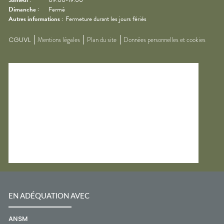
Samedi
:
09:00-19:00
Dimanche
:
Fermé
Autres informations :
Fermeture durant les jours fériés
CGUVL
Mentions légales
Plan du site
Données personnelles et cookies
EN ADÉQUATION AVEC
ANSM