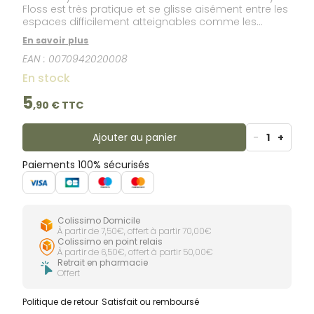
Floss est très pratique et se glisse aisément entre les
espaces difficilement atteignables comme les
espaces inter-dentaires par exemple.Easy Floss aide
En savoir plus
à diminuer, de manière significative, la plaque
EAN :
0070942020008
dentaire. En effet, l’action d’une brosse à dents ne
retire que partiellement la plaque dentaire, soit
En stock
environ 50%, il est donc indispensable d’utiliser un fil
dentaire pour une hygiène bucco-dentaire
5
,
90
€ TTC
parfaite.Easy Floss de la marque Butler GUM est très
doux et n’abime pas les gencives.
Ajouter au panier
-
1
+
Paiements 100% sécurisés
Colissimo Domicile
À partir de 7,50€, offert à partir 70,00€
Colissimo en point relais
À partir de 6,50€, offert à partir 50,00€
Retrait en pharmacie
Offert
Politique de retour
Satisfait ou remboursé