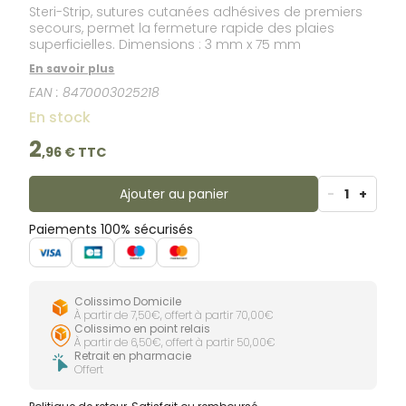
Steri-Strip, sutures cutanées adhésives de premiers
secours, permet la fermeture rapide des plaies
superficielles. Dimensions : 3 mm x 75 mm
En savoir plus
EAN :
8470003025218
En stock
2
,
96
€ TTC
Ajouter au panier
-
1
+
Paiements 100% sécurisés
Colissimo Domicile
À partir de 7,50€, offert à partir 70,00€
Colissimo en point relais
À partir de 6,50€, offert à partir 50,00€
Retrait en pharmacie
Offert