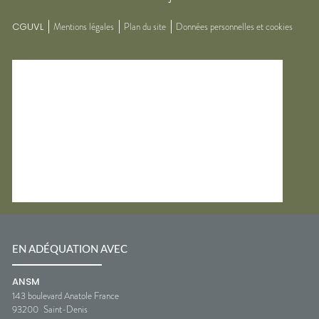
CGUVL
Mentions légales
Plan du site
Données personnelles et cookies
EN ADÉQUATION AVEC
ANSM
143 boulevard Anatole France
93200
Saint-Denis