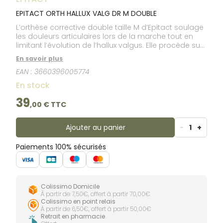
EPITACT ORTH HALLUX VALG DR M DOUBLE
L’orthèse corrective double taille M d’Epitact soulage
les douleurs articulaires lors de la marche tout en
limitant l’évolution de l’hallux valgus. Elle procède sur
tous les facteurs induisant la déformation des orteils.
En savoir plus
Elle s’adapte à toutes les chaussures.
EAN :
3660396005774
En stock
39
,
00
€ TTC
Ajouter au panier
-
1
+
Paiements 100% sécurisés
Colissimo Domicile
À partir de 7,50€, offert à partir 70,00€
Colissimo en point relais
À partir de 6,50€, offert à partir 50,00€
Retrait en pharmacie