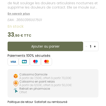
de Nuit soulage les douleurs articulaires nocturnes et
supprime les douleurs de contact. Elle se moule sur
le pied en quelques minutes. + Thermoformable
En savoir plus
plusieurs fois, elle est évolutive. + Personnalisble,lle
EAN :
3660396007501
s’adapte à la morphologie du pied. + Très
confortable, elle se fait oublier pendant le sommeil.
En stock
33
,
50
€ TTC
Ajouter au panier
-
1
+
Paiements 100% sécurisés
Colissimo Domicile
À partir de 7,50€, offert à partir 70,00€
Colissimo en point relais
À partir de 6,50€, offert à partir 50,00€
Retrait en pharmacie
Offert
Politique de retour
Satisfait ou remboursé