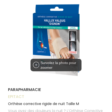
Trousse à
alimentaires
CHEVEUX
VOTRE
pharmacie
NOTRE
APPLICATION
Dispositifs
Cheveux
ÉQUIPE
DE SANTÉ
médicaux
Corps
INFORMATIONS
UTILES
Homme
PHARMACIES
Solaire
DE GARDE
Visage
Survolez la photo pour
zoomer
PARAPHARMACIE
EPITACT
Orthèse corrective rigide de nuit Taille M
Vous avez des douleurs la nuit ? L’Orthèse Corrective