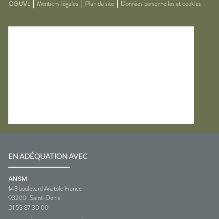
CGUVL
Mentions légales
Plan du site
Données personnelles et cookies
EN ADÉQUATION AVEC
ANSM
143 boulevard Anatole France
93200
Saint-Denis
01 55 87 30 00