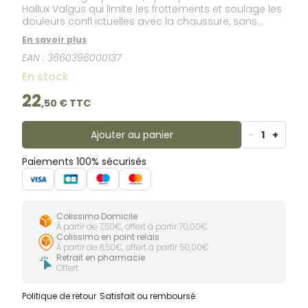
Hallux Valgus qui limite les frottements et soulage les
douleurs confl ictuelles avec la chaussure, sans
générer de pressions supplémentaires dans les
En savoir plus
chaussures. + Seulement 1 mm d’épaisseur = se
EAN :
3660396000137
porte dans toutes les chaussures. + Protection
efficace : soulage immédiatement.
En stock
22
,
50
€ TTC
Ajouter au panier
-
1
+
Paiements 100% sécurisés
Colissimo Domicile
À partir de 7,50€, offert à partir 70,00€
Colissimo en point relais
À partir de 6,50€, offert à partir 50,00€
Retrait en pharmacie
Offert
Politique de retour
Satisfait ou remboursé