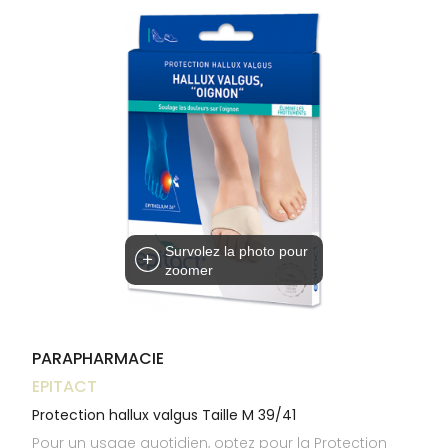
Trousse à
alimentaires
CHEVEUX
VOTRE
pharmacie
NOTRE
APPLICATION
Dispositifs
Cheveux
ÉQUIPE
DE SANTÉ
médicaux
Corps
INFORMATIONS
UTILES
Homme
PHARMACIES
Solaire
DE GARDE
Visage
Survolez la photo pour
zoomer
PARAPHARMACIE
EPITACT
Protection hallux valgus Taille M 39/41
Pour un usage quotidien, optez pour la Protection