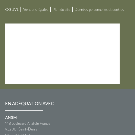
CGUVL
Mentions légales
Plan du site
Données personnelles et cookies
EN ADÉQUATION AVEC
ANSM
143 boulevard Anatole France
93200
Saint-Denis