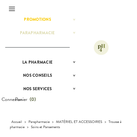
Menu
PROMOTIONS
BÉBÉ-
Etendre
MAMAN
HYGIÈNE-
PARAPHARMACIE
BÉBÉ-
Etendre
Etendre
INTIMITÉ
MAMAN
MATÉRIEL ET
HOMÉOPATHIE
Bébé-
ACCESSOIRES
Maman
HYGIÈNE-
Etendre
MINCEUR-
INTIMITÉ
SPORT
LA
PRÉSENTATION
PHARMACIE
Etendre
MATÉRIEL ET
Hygiène
DE LA
Etendre
PHYTO-
ACCESSOIRES
- Bien-
PHARMACIE
AROMA-
être
NOS
CONSEILS
NOS
Etendre
Auto-tests
MINCEUR-
BIO
LE MOT DU
CONSEILS
Etendre
Intimité
SPORT
PHARMACIEN
SANTÉ
Contention et
SANTÉ-
-
NOS SERVICES
PRISE
Etendre
Immobilisation
Minceur
PHYTO-
NUTRITION
NOS
Sexualité
COMPRENEZ
Etendre
DE
AROMA-
SERVICES
VOS
RENDEZ-
Connexion
Panier
(
0
)
Instruments
Sport
VISAGE-
Soins
BIO
MALADIES
VOUS
et
CORPS-
NOS
dentaires
Equipements
SANTÉ-
Bio
CHEVEUX
GAMMES
L'ACTUALITÉ
Etendre
MESSAGERIE
NUTRITION
SANTÉ
SÉCURISÉE
Maintien à
Phyto-
NOS
VÉTÉRINAIRE
Boissons et
domicile
Aroma
Accueil
>
Parapharmacie
>
MATÉRIEL ET ACCESSOIRES
>
Trousse à
GAMMES
VIDÉOS DE
Etendre
SCAN
Aliments
pharmacie
>
Soins et Pansements
DISPOSITIFS
D’ORDONNANCE
Orthopédie
Vétérinaire
VISAGE-
NOS
Etendre
MÉDICAUX
Compléments
CORPS-
SPÉCIALITÉS