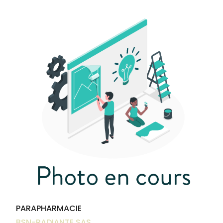
Trousse à
alimentaires
CHEVEUX
VOTRE
pharmacie
NOTRE
APPLICATION
Dispositifs
Cheveux
ÉQUIPE
DE SANTÉ
médicaux
Corps
INFORMATIONS
UTILES
Homme
PHARMACIES
Solaire
DE GARDE
Visage
PARAPHARMACIE
BSN-RADIANTE SAS