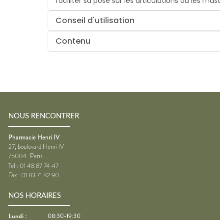
faciliter sa pose sur les articulations ou les mus
Conseil d'utilisation
Contenu
NOUS RENCONTRER
Pharmacie Henri IV
27, boulevard Henri IV
75004
Paris
Tel :
01 48 87 74 47
Fax :
01 83 71 82 90
NOS HORAIRES
Lundi
:
08:30-19:30