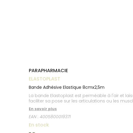
Trousse à
alimentaires
CHEVEUX
VOTRE
pharmacie
NOTRE
APPLICATION
Dispositifs
Cheveux
ÉQUIPE
DE SANTÉ
médicaux
Corps
INFORMATIONS
UTILES
Homme
PHARMACIES
Solaire
DE GARDE
Visage
PARAPHARMACIE
ELASTOPLAST
Bande Adhésive Elastique 8cmx2,5m
La bande Elastoplast est perméable à l'air et lai
faciliter sa pose sur les articulations ou les musc
En savoir plus
EAN :
4005800019371
En stock