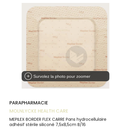
Trousse à
alimentaires
CHEVEUX
VOTRE
pharmacie
NOTRE
APPLICATION
Dispositifs
Cheveux
ÉQUIPE
DE SANTÉ
médicaux
Corps
INFORMATIONS
UTILES
Homme
PHARMACIES
Solaire
DE GARDE
Visage
Survolez la photo pour zoomer
PARAPHARMACIE
MOLNLYCKE HEALTH CARE
MEPILEX BORDER FLEX CARRE Pans hydrocellulaire
adhésif stérile siliconé 7,5x8,5cm B/16