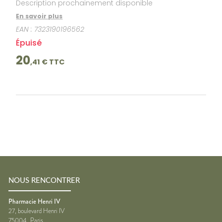
Description prochainement disponible
En savoir plus
EAN :
7323190196562
Épuisé
20
,
41
€ TTC
NOUS RENCONTRER
Pharmacie Henri IV
27, boulevard Henri IV
75004
Paris