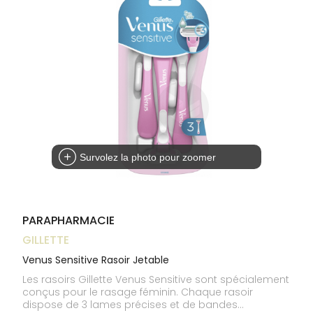
médicaux
Corps
INFORMATIONS
UTILES
Homme
PHARMACIES
Solaire
DE GARDE
Visage
Survolez la photo pour zoomer
PARAPHARMACIE
GILLETTE
Venus Sensitive Rasoir Jetable
Les rasoirs Gillette Venus Sensitive sont spécialement
conçus pour le rasage féminin. Chaque rasoir
dispose de 3 lames précises et de bandes