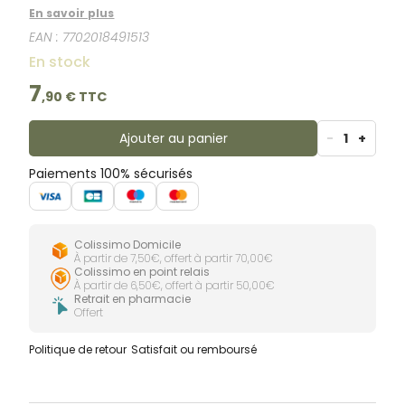
lubrifiantes SkinElixir, offrant une glisse fluide et un
En savoir plus
confort optimal. Sa tête pivotante arrondie épouse
EAN :
7702018491513
parfaitement les courbes du corps, même dans les
zones les plus délicates. Idéal pour les peaux
En stock
sensibles, le rasoir Venus Sensitive assure un rasage
de près tout en douceur.
7
,
90
€ TTC
Ajouter au panier
-
1
+
Paiements 100% sécurisés
Colissimo Domicile
À partir de 7,50€, offert à partir 70,00€
Colissimo en point relais
À partir de 6,50€, offert à partir 50,00€
Retrait en pharmacie
Offert
Politique de retour
Satisfait ou remboursé