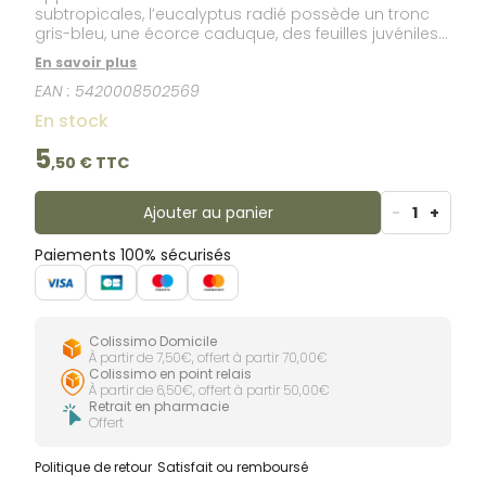
subtropicales, l’eucalyptus radié possède un tronc
gris-bleu, une écorce caduque, des feuilles juvéniles
arrondies et des feuilles adultes lancéolées.Les
En savoir plus
aborigènes d’Australie utilisent les feuilles à l’état frais
EAN :
5420008502569
pour panser leurs plaies.
En stock
5
,
50
€ TTC
Ajouter au panier
-
1
+
Paiements 100% sécurisés
Colissimo Domicile
À partir de 7,50€, offert à partir 70,00€
Colissimo en point relais
À partir de 6,50€, offert à partir 50,00€
Retrait en pharmacie
Offert
Politique de retour
Satisfait ou remboursé