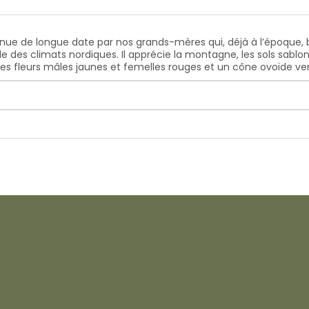
onnue de longue date par nos grands-mères qui, déjà à l’époque, 
le des climats nordiques. Il apprécie la montagne, les sols sablo
, des fleurs mâles jaunes et femelles rouges et un cône ovoïde ve