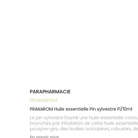
Trousse à
alimentaires
CHEVEUX
VOTRE
pharmacie
NOTRE
APPLICATION
Dispositifs
Cheveux
ÉQUIPE
DE SANTÉ
médicaux
Corps
INFORMATIONS
UTILES
Homme
PHARMACIES
Solaire
DE GARDE
Visage
PARAPHARMACIE
PRANAROM
PRANAROM Huile essentielle Pin sylvestre Fl/10ml
Le pin sylvestre fournit une huile essentielle co
bronches par inhalation de cette huile essentiell
pourpre-gris, des feuilles aciculaires, robustes, 
En savoir plus