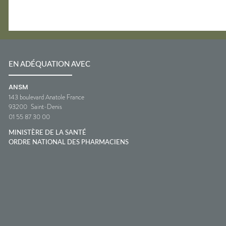
EN ADÉQUATION AVEC
ANSM
143 boulevard Anatole France
93200
Saint-Denis
01 55 87 30 00
MINISTÈRE DE LA SANTÉ
ORDRE NATIONAL DES PHARMACIENS