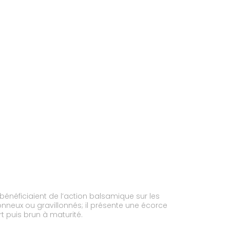
bénéficiaient de l’action balsamique sur les
onneux ou gravillonnés; il présente une écorce
rt puis brun à maturité.