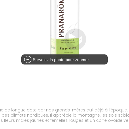
Survolez la photo pour zoomer
nnue de longue date par nos grands-mères qui, déjà à l’époque, 
e des climats nordiques. Il apprécie la montagne, les sols sabl
des fleurs mâles jaunes et femelles rouges et un cône ovoïde ve