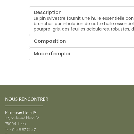
Description
Le pin sylvestre fournit une huile essentielle c
bronches par inhalation de cette huile essentiel
pourpre-gris, des feuilles aciculaires, robustes
Composition
Mode d'emploi
NOUS RENCONTRER
Pharmacie Henri IV
27, boulevard Henri IV
75004
Paris
Tel :
01 48 87 74 47