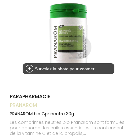
médicaux
Corps
INFORMATIONS
UTILES
Homme
PHARMACIES
Solaire
DE GARDE
Visage
Survolez la photo pour zoomer
PARAPHARMACIE
PRANAROM
PRANAROM bio Cpr neutre 30g
Les comprimés neutres bio Pranarom sont formulés
pour absorber les huiles essentielles. Ils contiennent
de la vitamine C et de la propolis,