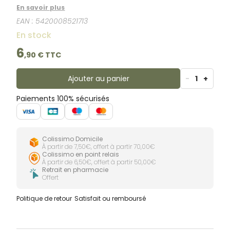
reconnues&nbsp;pour soutenir le système de
En savoir plus
défenses naturelles.&nbsp;
EAN :
5420008521713
En stock
6
,
90
€ TTC
Ajouter au panier
-
1
+
Paiements 100% sécurisés
Colissimo Domicile
À partir de 7,50€, offert à partir 70,00€
Colissimo en point relais
À partir de 6,50€, offert à partir 50,00€
Retrait en pharmacie
Offert
Politique de retour
Satisfait ou remboursé