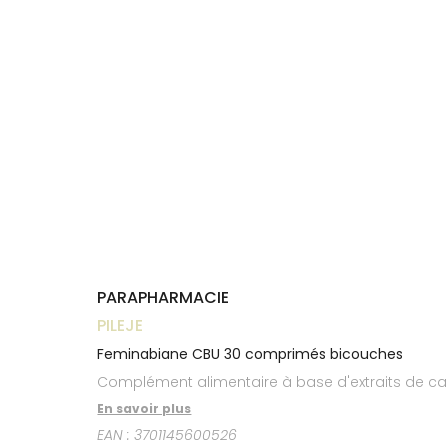
Trousse à
alimentaires
CHEVEUX
VOTRE
pharmacie
NOTRE
APPLICATION
Dispositifs
Cheveux
ÉQUIPE
DE SANTÉ
médicaux
Corps
INFORMATIONS
UTILES
Homme
PHARMACIES
Solaire
DE GARDE
Visage
PARAPHARMACIE
PILEJE
Feminabiane CBU 30 comprimés bicouches
Complément alimentaire à base d'extraits de ca
En savoir plus
EAN :
3701145600526