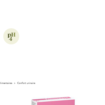
limentaires
>
Confort urinaire