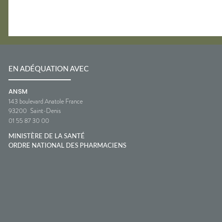
EN ADÉQUATION AVEC
ANSM
143 boulevard Anatole France
93200
Saint-Denis
01 55 87 30 00
MINISTÈRE DE LA SANTÉ
ORDRE NATIONAL DES PHARMACIENS