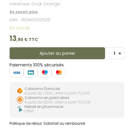
minéraux. Goût Orange.
En savoir plus
EAN :
3534510001129
En stock
13
,
90
€ TTC
Ajouter au panier
-
1
+
Paiements 100% sécurisés
Colissimo Domicile
À partir de 7,50€, offert à partir 70,00€
Colissimo en point relais
À partir de 6,50€, offert à partir 50,00€
Retrait en pharmacie
Offert
Politique de retour
Satisfait ou remboursé