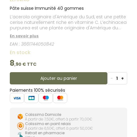
Pâte suisse Immunité 40 gommes
L’acerola originaire d'Amérique du Sud, est une petite
cerise naturellement riche en vitamine C. L’echinacea
purpurea est une plante originaire d'Amérique du
Nord. Facile à glisser dans une poche, cette boîte de
En savoir plus
40 gommes sans sucre peut s'emporter partout.
EAN :
3661744050842
Indication : défenses immunitaires.
En stock
8
,
90
€ TTC
Ajouter au panier
-
1
+
Paiements 100% sécurisés
Colissimo Domicile
À partir de 7,50€, offert à partir 70,00€
Colissimo en point relais
À partir de 6,50€, offert à partir 50,00€
Retrait en pharmacie