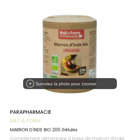
Trousse à
alimentaires
CHEVEUX
VOTRE
pharmacie
NOTRE
APPLICATION
Dispositifs
Cheveux
ÉQUIPE
DE SANTÉ
médicaux
Corps
INFORMATIONS
UTILES
Homme
PHARMACIES
Solaire
DE GARDE
Visage
Survolez la photo pour zoomer
PARAPHARMACIE
NAT & FORM
MARRON D'INDE BIO 200 Gélules
Complément alimentaire à base de marron d'inde.