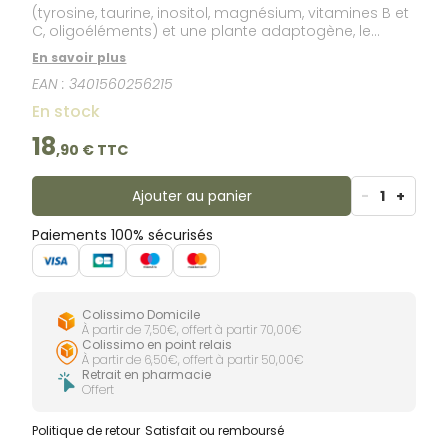
(tyrosine, taurine, inositol, magnésium, vitamines B et
C, oligoéléments) et une plante adaptogène, le
schizandra,.
En savoir plus
EAN :
3401560256215
En stock
18
,
90
€ TTC
Ajouter au panier
-
1
+
Paiements 100% sécurisés
Colissimo Domicile
À partir de 7,50€, offert à partir 70,00€
Colissimo en point relais
À partir de 6,50€, offert à partir 50,00€
Retrait en pharmacie
Offert
Politique de retour
Satisfait ou remboursé