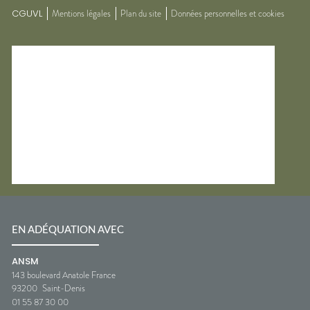
CGUVL
Mentions légales
Plan du site
Données personnelles et cookies
EN ADÉQUATION AVEC
ANSM
143 boulevard Anatole France
93200
Saint-Denis
01 55 87 30 00