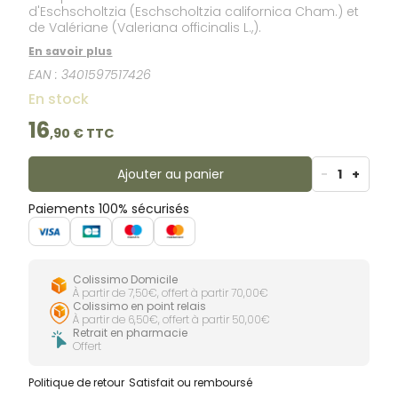
d'Eschscholtzia (Eschscholtzia californica Cham.) et
de Valériane (Valeriana officinalis L.,).
En savoir plus
EAN :
3401597517426
En stock
16
,
90
€ TTC
Ajouter au panier
-
1
+
Paiements 100% sécurisés
Colissimo Domicile
À partir de 7,50€, offert à partir 70,00€
Colissimo en point relais
À partir de 6,50€, offert à partir 50,00€
Retrait en pharmacie
Offert
Politique de retour
Satisfait ou remboursé