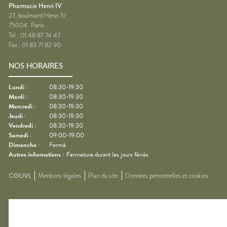
Pharmacie Henri IV
27, boulevard Henri IV
75004
Paris
Tel :
01 48 87 74 47
Fax :
01 83 71 82 90
NOS HORAIRES
Lundi
:
08:30-19:30
Mardi
:
08:30-19:30
Mercredi
:
08:30-19:30
Jeudi
:
08:30-19:30
Vendredi
:
08:30-19:30
Samedi
:
09:00-19:00
Dimanche
:
Fermé
Autres informations :
Fermeture durant les jours fériés
CGUVL
Mentions légales
Plan du site
Données personnelles et cookies