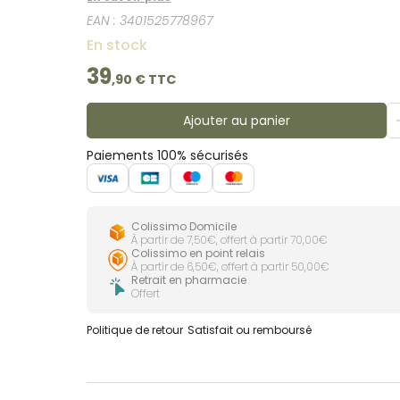
EAN :
3401525778967
En stock
39
,
90
€ TTC
Ajouter au panier
Paiements 100% sécurisés
Colissimo Domicile
À partir de 7,50€, offert à partir 70,00€
Colissimo en point relais
À partir de 6,50€, offert à partir 50,00€
Retrait en pharmacie
Offert
Politique de retour
Satisfait ou remboursé