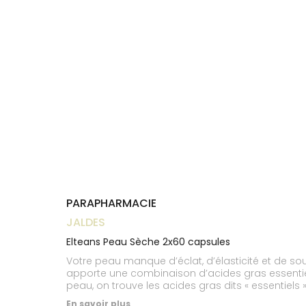
Trousse à
alimentaires
CHEVEUX
VOTRE
pharmacie
NOTRE
APPLICATION
Dispositifs
Cheveux
ÉQUIPE
DE SANTÉ
médicaux
Corps
INFORMATIONS
UTILES
Homme
PHARMACIES
Solaire
DE GARDE
Visage
PARAPHARMACIE
JALDES
Elteans Peau Sèche 2x60 capsules
Votre peau manque d’éclat, d’élasticité et de soup
apporte une combinaison d’acides gras essentiel
peau, on trouve les acides gras dits « essentiels
En savoir plus