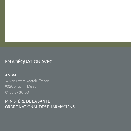
EN ADÉQUATION AVEC
ANSM
143 boulevard Anatole France
93200
Saint-Denis
01 55 87 30 00
MINISTÈRE DE LA SANTÉ
ORDRE NATIONAL DES PHARMACIENS