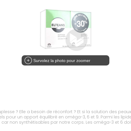
Survolez la photo pour zoomer
lesse ? Elle a besoin de réconfort ? Et si la solution des peaux
s pour un apport équilibré en oméga-3, 6 et 9. Parmi les lipi
 » car non synthétisables par notre corps. Les oméga-3 et 6 doi