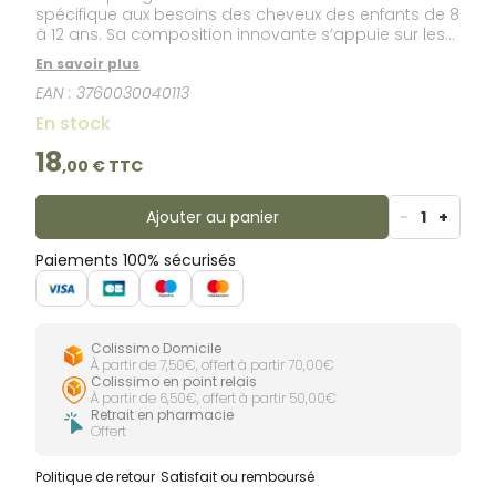
spécifique aux besoins des cheveux des enfants de 8
à 12 ans. Sa composition innovante s’appuie sur les
ingrédients naturels nécessaires à l'hygiène et à la
En savoir plus
beauté des cheveux. En quantité généreuse les actifs
EAN :
3760030040113
végétaux biologiques de Sauge, Pamplemousse &
d’Ylang Ylang assurent souplesse et brillance, tout en
En stock
fortifiant et rafraichissant le cuir chevelu. Ils sont
également des agents de régulation du sébum pout
18
,
00
€ TTC
éviter que les cheveux ne regraissent trop vite. Les
shampoings Enfance Paris ont une texture beaucoup
plus liquide que la plupart des shampoings. Cette
Ajouter au panier
-
1
+
différence vient de l'absence totale d’agent texturant
ou de silicone dans nos formules résultant en une
Paiements 100% sécurisés
très rapide rinçabilité.
Colissimo Domicile
À partir de 7,50€, offert à partir 70,00€
Colissimo en point relais
À partir de 6,50€, offert à partir 50,00€
Retrait en pharmacie
Offert
Politique de retour
Satisfait ou remboursé