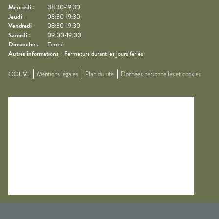
Mercredi
:
08:30-19:30
Jeudi
:
08:30-19:30
Vendredi
:
08:30-19:30
Samedi
:
09:00-19:00
Dimanche
:
Fermé
Autres informations :
Fermeture durant les jours fériés
CGUVL
Mentions légales
Plan du site
Données personnelles et cookies