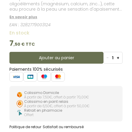
oligoéléments (magnésium, calcium, zinc...), cette
eau procure à la peau une sensation d'apaisement
et de douceur.
En savoir plus
EAN :
3282779003124
En stock
7
,
50
€ TTC
Ajouter au panier
-
1
+
Paiements 100% sécurisés
Colissimo Domicile
À partir de 7,50€, offert à partir 70,00€
Colissimo en point relais
À partir de 6,50€, offert à partir 50,00€
Retrait en pharmacie
Offert
Politique de retour
Satisfait ou remboursé