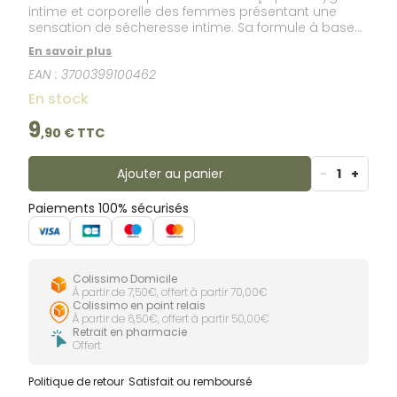
intime et corporelle des femmes présentant une
sensation de sécheresse intime. Sa formule à base
d’extrait de bardane et d’aloe vera nettoie en
En savoir plus
douceur tout en apportant confort et hydratation.
EAN :
3700399100462
Convient à un usage quotidien.
En stock
9
,
90
€ TTC
Ajouter au panier
-
1
+
Paiements 100% sécurisés
Colissimo Domicile
À partir de 7,50€, offert à partir 70,00€
Colissimo en point relais
À partir de 6,50€, offert à partir 50,00€
Retrait en pharmacie
Offert
Politique de retour
Satisfait ou remboursé