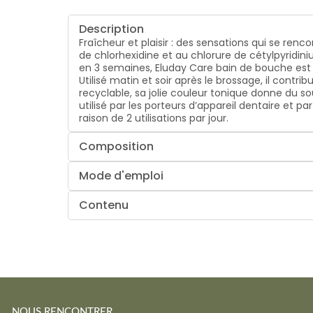
Description
Fraîcheur et plaisir : des sensations qui se re
de chlorhexidine et au chlorure de cétylpyridin
en 3 semaines, Eluday Care bain de bouche est l
Utilisé matin et soir après le brossage, il cont
recyclable, sa jolie couleur tonique donne du sou
utilisé par les porteurs d’appareil dentaire et 
raison de 2 utilisations par jour.
Composition
Mode d'emploi
Contenu
NOUS RENCONTRER