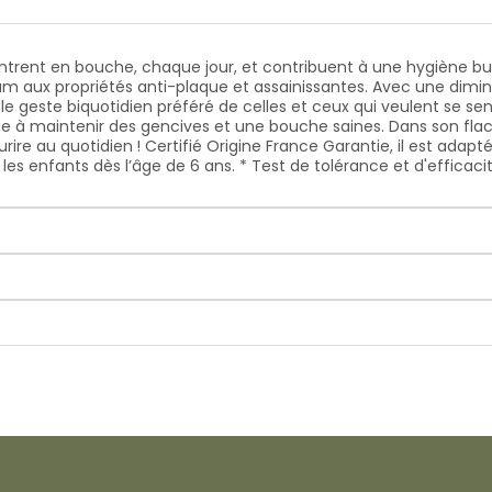
ncontrent en bouche, chaque jour, et contribuent à une hygiène 
ium aux propriétés anti-plaque et assainissantes. Avec une dimin
e geste biquotidien préféré de celles et ceux qui veulent se se
ribue à maintenir des gencives et une bouche saines. Dans son fl
rire au quotidien ! Certifié Origine France Garantie, il est adapté
par les enfants dès l’âge de 6 ans. * Test de tolérance et d'effic