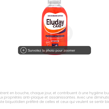
Survolez la photo pour zoomer
contrent en bouche, chaque jour, et contribuent à une hygiène
ux propriétés anti-plaque et assainissantes. Avec une diminuti
 biquotidien préféré de celles et ceux qui veulent se sentir bi
maintenir des gencives et une bouche saines. Dans son flacon co