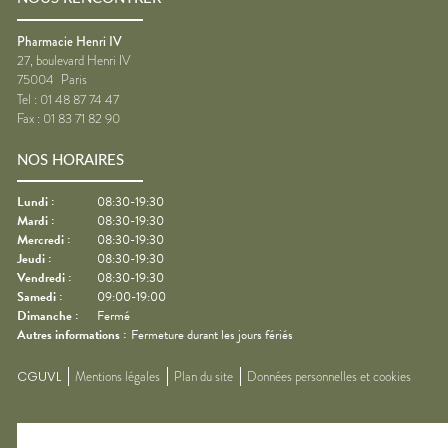
Pharmacie Henri IV
27, boulevard Henri IV
75004
Paris
Tel :
01 48 87 74 47
Fax :
01 83 71 82 90
NOS HORAIRES
Lundi
:
08:30-19:30
Mardi
:
08:30-19:30
Mercredi
:
08:30-19:30
Jeudi
:
08:30-19:30
Vendredi
:
08:30-19:30
Samedi
:
09:00-19:00
Dimanche
:
Fermé
Autres informations :
Fermeture durant les jours fériés
CGUVL
Mentions légales
Plan du site
Données personnelles et cookies