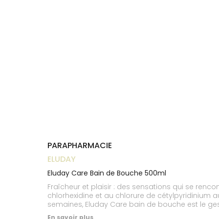
Trousse à
alimentaires
CHEVEUX
VOTRE
pharmacie
NOTRE
APPLICATION
Dispositifs
Cheveux
ÉQUIPE
DE SANTÉ
médicaux
Corps
INFORMATIONS
UTILES
Homme
PHARMACIES
Solaire
DE GARDE
Visage
PARAPHARMACIE
ELUDAY
Eluday Care Bain de Bouche 500ml
Fraîcheur et plaisir : des sensations qui se ren
chlorhexidine et au chlorure de cétylpyridinium a
semaines, Eluday Care bain de bouche est le geste
matin et soir après le brossage, il contribue à 
En savoir plus