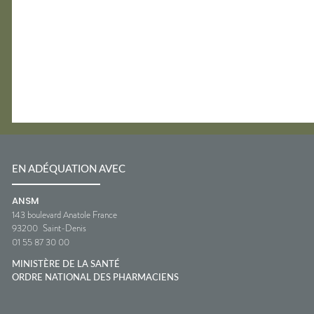
EN ADÉQUATION AVEC
ANSM
143 boulevard Anatole France
93200
Saint-Denis
01 55 87 30 00
MINISTÈRE DE LA SANTÉ
ORDRE NATIONAL DES PHARMACIENS