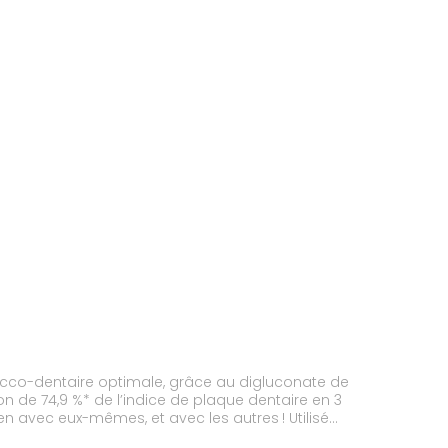
 bucco-dentaire optimale, grâce au digluconate de
on de 74,9 %* de l’indice de plaque dentaire en 3
en avec eux-mêmes, et avec les autres ! Utilisé
nstitué de 100% de plastique PET recyclable, sa