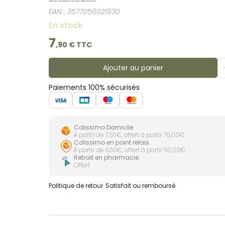
jolie couleur tonique donne du sourire au quotidien
EAN :
3577056021930
porteurs d’appareil dentaire et par les enfants dès l’âge de 6 ans. * Test de tolérance et d'efficacité mené sur 7
utilisations par jour.
En stock
7
,
90
€ TTC
Ajouter au panier
Paiements 100% sécurisés
Colissimo Domicile
À partir de 7,50€, offert à partir 70,00€
Colissimo en point relais
À partir de 6,50€, offert à partir 50,00€
Retrait en pharmacie
Offert
Politique de retour
Satisfait ou remboursé