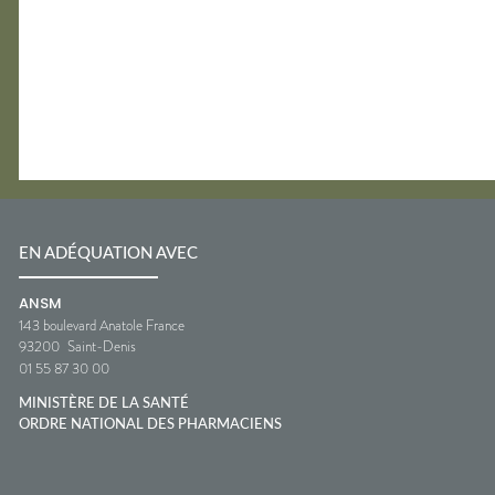
EN ADÉQUATION AVEC
ANSM
143 boulevard Anatole France
93200
Saint-Denis
01 55 87 30 00
MINISTÈRE DE LA SANTÉ
ORDRE NATIONAL DES PHARMACIENS