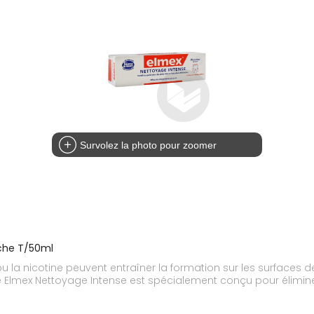
Survolez la photo pour zoomer
ache T/50ml
la nicotine peuvent entraîner la formation sur les surfaces den