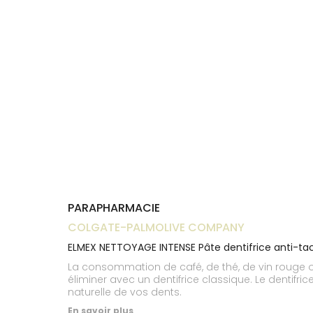
Trousse à
alimentaires
CHEVEUX
VOTRE
pharmacie
NOTRE
APPLICATION
Dispositifs
Cheveux
ÉQUIPE
DE SANTÉ
médicaux
Corps
INFORMATIONS
UTILES
Homme
PHARMACIES
Solaire
DE GARDE
Visage
PARAPHARMACIE
COLGATE-PALMOLIVE COMPANY
ELMEX NETTOYAGE INTENSE Pâte dentifrice anti-t
La consommation de café, de thé, de vin rouge ou 
éliminer avec un dentifrice classique. Le dentifrice Elmex Nettoyage Intense est spécialement conçu pour éliminer ces taches et maintenir ainsi la couleur
naturelle de vos dents.
En savoir plus