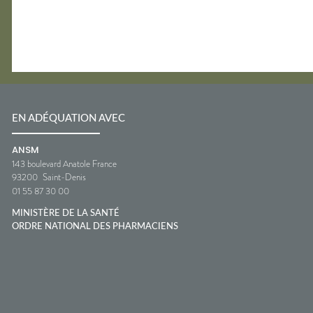
EN ADÉQUATION AVEC
ANSM
143 boulevard Anatole France
93200
Saint-Denis
01 55 87 30 00
MINISTÈRE DE LA SANTÉ
ORDRE NATIONAL DES PHARMACIENS