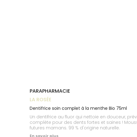
Trousse à
alimentaires
CHEVEUX
VOTRE
pharmacie
NOTRE
APPLICATION
Dispositifs
Cheveux
ÉQUIPE
DE SANTÉ
médicaux
Corps
INFORMATIONS
UTILES
Homme
PHARMACIES
Solaire
DE GARDE
Visage
PARAPHARMACIE
LA ROSÉE
Dentifrice soin complet à la menthe Bio 75ml
Un dentifrice au fluor qui nettoie en douceur, pré
complète pour des dents fortes et saines ! Mouss
futures mamans. 99 % d'origine naturelle.
En savoir plus