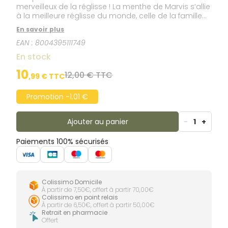
merveilleux de la réglisse ! La menthe de Marvis s’allie
à la meilleure réglisse du monde, celle de la famille
italienne Amarelli, fabricant depuis 1731. Résultat ? Un
En savoir plus
dentifrice unique en son genre aux arômes
EAN :
8004395111749
séduisants, prononcés et intenses qui séduira toutes
les papilles.
En stock
10
12,00 € TTC
,
99
€ TTC
Promotion -1.01 €
Ajouter au panier
-
1
+
Paiements 100% sécurisés
Colissimo Domicile
À partir de 7,50€, offert à partir 70,00€
Colissimo en point relais
À partir de 6,50€, offert à partir 50,00€
Retrait en pharmacie
Offert