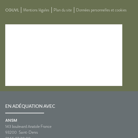
CGUVL
Mentions légales
Plan du site
Données personnelles et cookies
EN ADÉQUATION AVEC
ANSM
143 boulevard Anatole France
93200
Saint-Denis