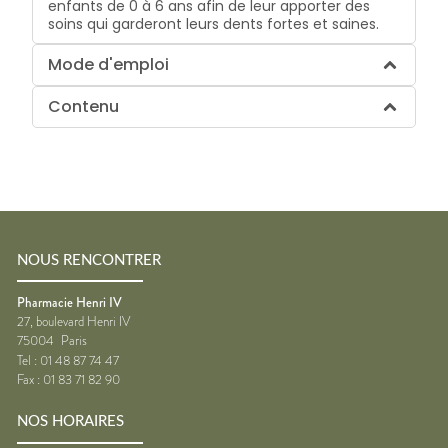
enfants de 0 à 6 ans afin de leur apporter des
soins qui garderont leurs dents fortes et saines.
Mode d'emploi
Contenu
NOUS RENCONTRER
Pharmacie Henri IV
27, boulevard Henri IV
75004
Paris
Tel :
01 48 87 74 47
Fax :
01 83 71 82 90
NOS HORAIRES