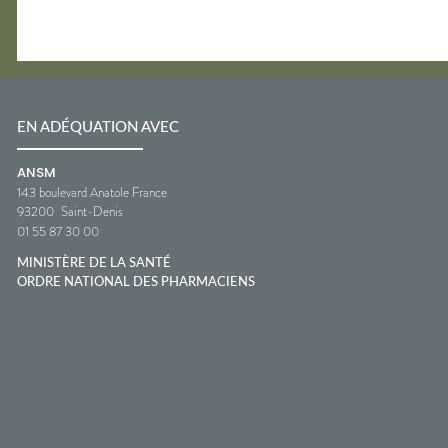
EN ADÉQUATION AVEC
ANSM
143 boulevard Anatole France
93200
Saint-Denis
01 55 87 30 00
MINISTÈRE DE LA SANTÉ
ORDRE NATIONAL DES PHARMACIENS