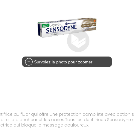
Survolez la photo pour zoomer
frice au fluor qui offre une protection complète avec action se
 dentaire, la blancheur et les caries.Tous les dentifrices Sensod
tectrice qui bloque le message douloureux.