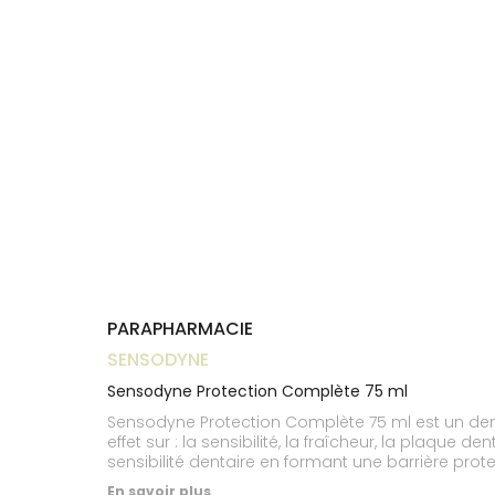
Trousse à
alimentaires
CHEVEUX
VOTRE
pharmacie
NOTRE
APPLICATION
Dispositifs
Cheveux
ÉQUIPE
DE SANTÉ
médicaux
Corps
INFORMATIONS
UTILES
Homme
PHARMACIES
Solaire
DE GARDE
Visage
PARAPHARMACIE
SENSODYNE
Sensodyne Protection Complète 75 ml
Sensodyne Protection Complète 75 ml est un denti
effet sur : la sensibilité, la fraîcheur, la plaque
sensibilité dentaire en formant une barrière pro
En savoir plus