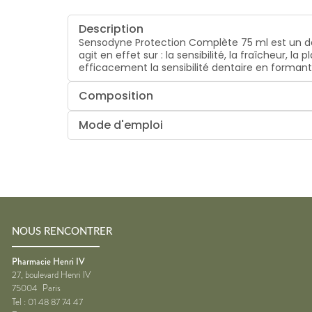
Description
Sensodyne Protection Complète 75 ml est un den
agit en effet sur : la sensibilité, la fraîcheur,
efficacement la sensibilité dentaire en formant
Composition
Mode d'emploi
NOUS RENCONTRER
Pharmacie Henri IV
27, boulevard Henri IV
75004
Paris
Tel :
01 48 87 74 47