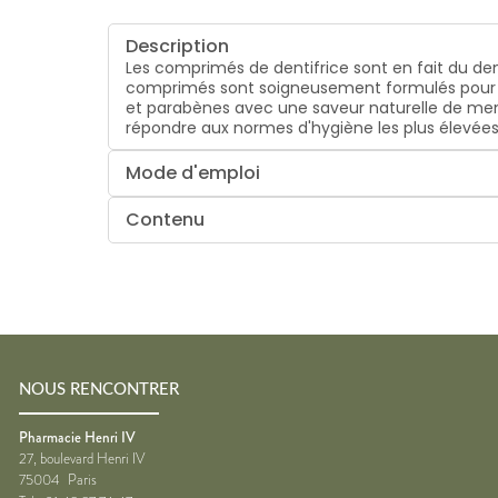
Description
Les comprimés de dentifrice sont en fait du den
comprimés sont soigneusement formulés pour pré
et parabènes avec une saveur naturelle de menth
répondre aux normes d'hygiène les plus élevées
Mode d'emploi
Contenu
NOUS RENCONTRER
Pharmacie Henri IV
27, boulevard Henri IV
75004
Paris