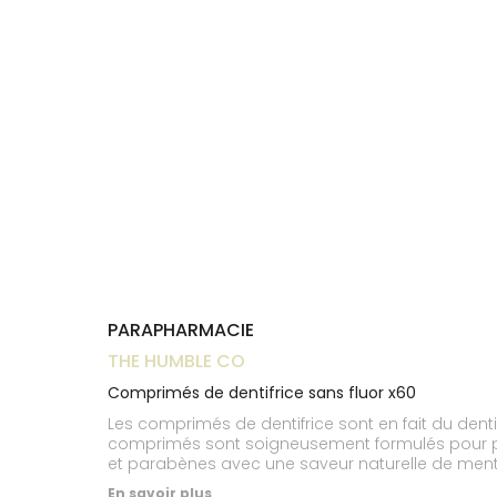
Trousse à
alimentaires
CHEVEUX
VOTRE
pharmacie
NOTRE
APPLICATION
Dispositifs
Cheveux
ÉQUIPE
DE SANTÉ
médicaux
Corps
INFORMATIONS
UTILES
Homme
PHARMACIES
Solaire
DE GARDE
Visage
PARAPHARMACIE
THE HUMBLE CO
Comprimés de dentifrice sans fluor x60
Les comprimés de dentifrice sont en fait du denti
comprimés sont soigneusement formulés pour préve
et parabènes avec une saveur naturelle de menthe
répondre aux normes d'hygiène les plus élevées.
En savoir plus