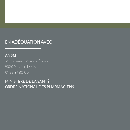
EN ADÉQUATION AVEC
ANSM
143 boulevard Anatole France
93200
Saint-Denis
01 55 87 30 00
MINISTÈRE DE LA SANTÉ
ORDRE NATIONAL DES PHARMACIENS