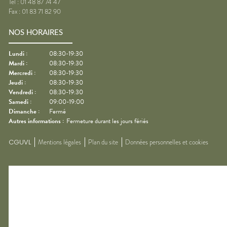
Tel :
01 48 87 74 47
Fax :
01 83 71 82 90
NOS HORAIRES
Lundi
:
08:30-19:30
Mardi
:
08:30-19:30
Mercredi
:
08:30-19:30
Jeudi
:
08:30-19:30
Vendredi
:
08:30-19:30
Samedi
:
09:00-19:00
Dimanche
:
Fermé
Autres informations :
Fermeture durant les jours fériés
CGUVL
Mentions légales
Plan du site
Données personnelles et cookies