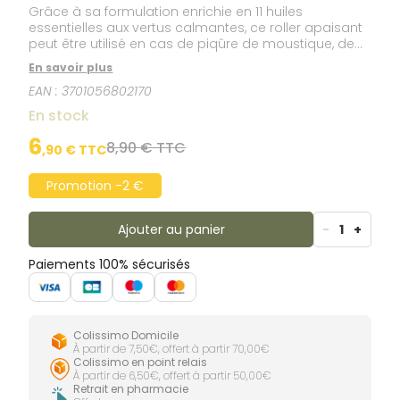
Grâce à sa formulation enrichie en 11 huiles
essentielles aux vertus calmantes, ce roller apaisant
peut être utilisé en cas de piqûre de moustique, de
moustique tigre, guêpe, abeille, frelon, taon, tique,
En savoir plus
aoûtat, mouche, araignée, puce.
EAN :
3701056802170
En stock
6
8,90 € TTC
,
90
€ TTC
Promotion -2 €
Ajouter au panier
-
1
+
Paiements 100% sécurisés
Colissimo Domicile
À partir de 7,50€, offert à partir 70,00€
Colissimo en point relais
À partir de 6,50€, offert à partir 50,00€
Retrait en pharmacie