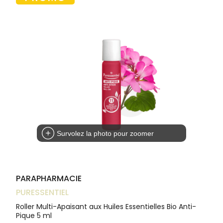
Trousse à
alimentaires
CHEVEUX
VOTRE
pharmacie
NOTRE
APPLICATION
Dispositifs
Cheveux
ÉQUIPE
DE SANTÉ
médicaux
Corps
INFORMATIONS
UTILES
Homme
PHARMACIES
Solaire
DE GARDE
Visage
Survolez la photo pour zoomer
PARAPHARMACIE
PURESSENTIEL
Roller Multi-Apaisant aux Huiles Essentielles Bio Anti-
Pique 5 ml