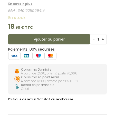
sarcoptes de la gale, les puces et les punaises de
En savoir plus
lit.Ce traitement est idéal pour lutter contre les
EAN :
3401528559419
acariens causant de nombreuses réactions
allergiques comme l'asthme, la rhinite, l'eczéma et la
En stock
conjonctivite.Ascaflash traite la literie, les matelas, les
oreillers, les couettes, les moquettes, les tapis, les
18
,
90
€ TTC
canapés, les fauteuils, les sièges de voitures, les
rideaux et tout autre tissu.En 1 heure 100% des
acariens sont éliminés.Sans gaz propulseur, ne tache
Ajouter au panier
-
1
+
pas et ne graisse pas, sans odeur une fois sec.
Paiements 100% sécurisés
Colissimo Domicile
À partir de 7,50€, offert à partir 70,00€
Colissimo en point relais
À partir de 6,50€, offert à partir 50,00€
Retrait en pharmacie
Offert
Politique de retour
Satisfait ou remboursé