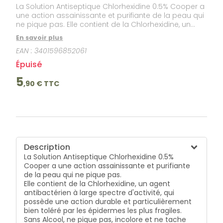
La Solution Antiseptique Chlorhexidine 0.5% Cooper a
une action assainissante et purifiante de la peau qui
ne pique pas. Elle contient de la Chlorhexidine, un
agent antibactérien à large spectre d'activité, qui
En savoir plus
possède une action durable et particulièrement bien
EAN :
3401596852061
toléré par les épidermes les plus fragiles. Sans Alcool,
ne pique pas, incolore et ne tache pas les
Épuisé
vêtements.
5
,
90
€ TTC
Description
La Solution Antiseptique Chlorhexidine 0.5%
Cooper a une action assainissante et purifiante
de la peau qui ne pique pas.
Elle contient de la Chlorhexidine, un agent
antibactérien à large spectre d'activité, qui
possède une action durable et particulièrement
bien toléré par les épidermes les plus fragiles.
Sans Alcool, ne pique pas, incolore et ne tache