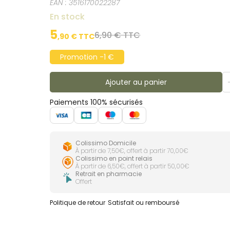
EAN :
3516170022287
En stock
5
6,90 € TTC
,
90
€ TTC
Promotion -1 €
Ajouter au panier
Paiements 100% sécurisés
Colissimo Domicile
À partir de 7,50€, offert à partir 70,00€
Colissimo en point relais
À partir de 6,50€, offert à partir 50,00€
Retrait en pharmacie
Offert
Politique de retour
Satisfait ou remboursé