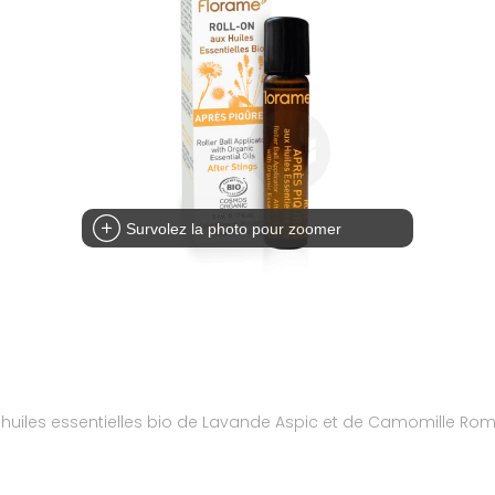
Survolez la photo pour zoomer
'huiles essentielles bio de Lavande Aspic et de Camomille Ro