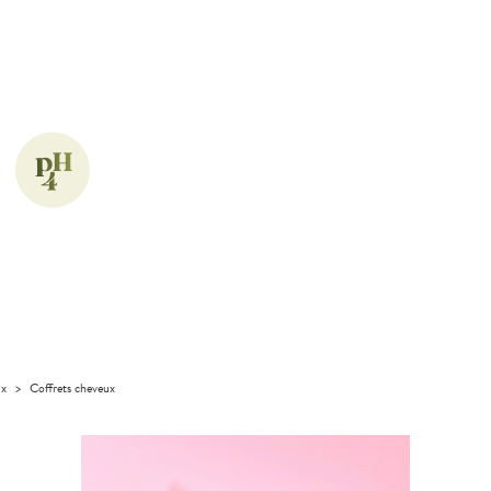
ux
>
Coffrets cheveux