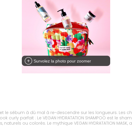
Survolez la photo pour zoomer
e et le sébum à dû mal à re-descendre sur les longueurs. Les 
 look curly parfait : Le VEGAN HYDRATATION SHAMPOO est le shamp
, naturels ou colorés. Le mythique VEGAN HYDRATATION MASK, a
concentré d'hydratation et de nutrition pour des cheveux doux, sou