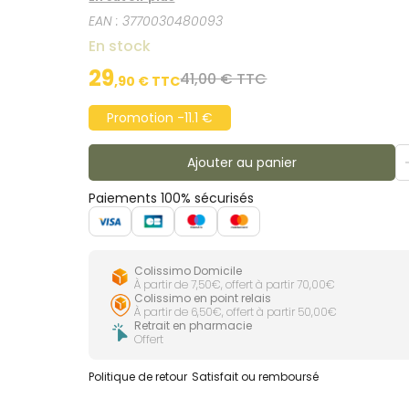
colle Cléopatre, vous transportera en enfance. 
EAN :
3770030480093
sans coller ni rendre les cheveux gras.
En stock
29
41,00 € TTC
,
90
€ TTC
Promotion -11.1 €
Ajouter au panier
Paiements 100% sécurisés
Colissimo Domicile
À partir de 7,50€, offert à partir 70,00€
Colissimo en point relais
À partir de 6,50€, offert à partir 50,00€
Retrait en pharmacie
Offert
Politique de retour
Satisfait ou remboursé