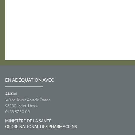
EN ADÉQUATION AVEC
ANSM
143 boulevard Anatole France
93200
Saint-Denis
01 55 87 30 00
MINISTÈRE DE LA SANTÉ
ORDRE NATIONAL DES PHARMACIENS