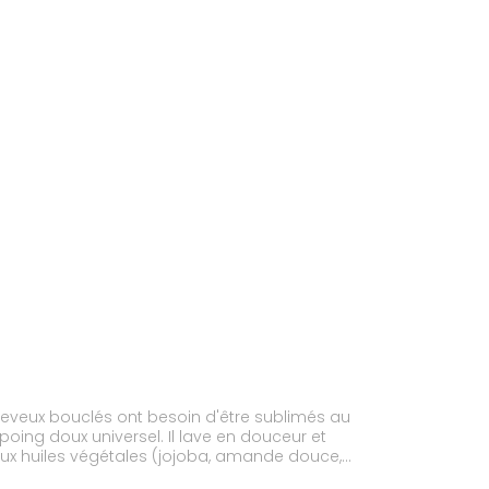
cheveux bouclés ont besoin d'être sublimés au
oing doux universel. Il lave en douceur et
ux huiles végétales (jojoba, amande douce,
ples et brillants.Son parfum naturel, inspiré de la