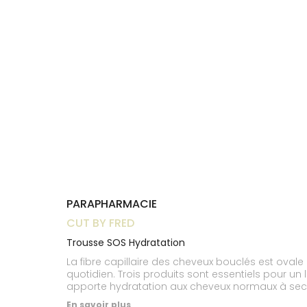
Trousse à
alimentaires
CHEVEUX
VOTRE
pharmacie
NOTRE
APPLICATION
Dispositifs
Cheveux
ÉQUIPE
DE SANTÉ
médicaux
Corps
INFORMATIONS
UTILES
Homme
PHARMACIES
Solaire
DE GARDE
Visage
PARAPHARMACIE
CUT BY FRED
Trousse SOS Hydratation
La fibre capillaire des cheveux bouclés est oval
quotidien. Trois produits sont essentiels pour un
apporte hydratation aux cheveux normaux à secs
coco et ricin) et à l'aloe vera, est un véritable 
En savoir plus