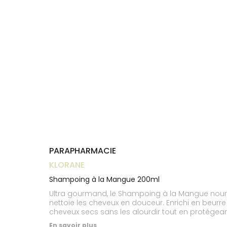
Trousse à
alimentaires
CHEVEUX
VOTRE
pharmacie
NOTRE
APPLICATION
Dispositifs
Cheveux
ÉQUIPE
DE SANTÉ
médicaux
Corps
INFORMATIONS
UTILES
Homme
PHARMACIES
Solaire
DE GARDE
Visage
PARAPHARMACIE
KLORANE
Shampoing à la Mangue 200ml
Ultra gourmand, le Shampoing à la Mangue nourri
nettoie les cheveux en douceur. Enrichi en beurre
cheveux secs sans les alourdir tout en protégean
douceur et brillance dès la première application.
En savoir plus