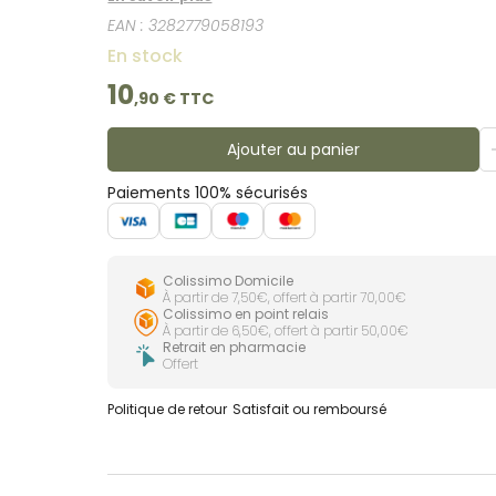
EAN :
3282779058193
En stock
10
,
90
€ TTC
Ajouter au panier
Paiements 100% sécurisés
Colissimo Domicile
À partir de 7,50€, offert à partir 70,00€
Colissimo en point relais
À partir de 6,50€, offert à partir 50,00€
Retrait en pharmacie
Offert
Politique de retour
Satisfait ou remboursé