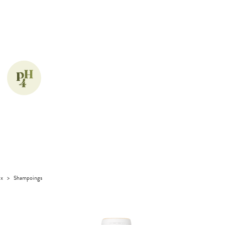
ux
>
Shampoings