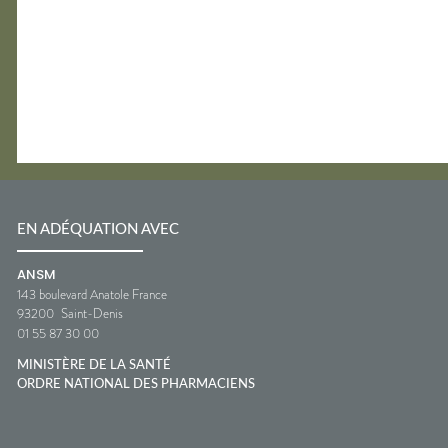
EN ADÉQUATION AVEC
ANSM
143 boulevard Anatole France
93200
Saint-Denis
01 55 87 30 00
MINISTÈRE DE LA SANTÉ
ORDRE NATIONAL DES PHARMACIENS