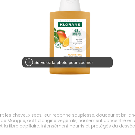
Survolez la photo pour zoomer
t les cheveux secs, leur redonne souplesse, douceur et brill
 de Mangue, actif d'origine végétale, hautement concentré en aci
t la fibre capillaire. Intensément nourris et protégés du dess