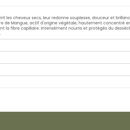
it les cheveux secs, leur redonne souplesse, douceur et brilla
e de Mangue, actif d'origine végétale, hautement concentré en ac
nt la fibre capillaire. Intensément nourris et protégés du dess
.