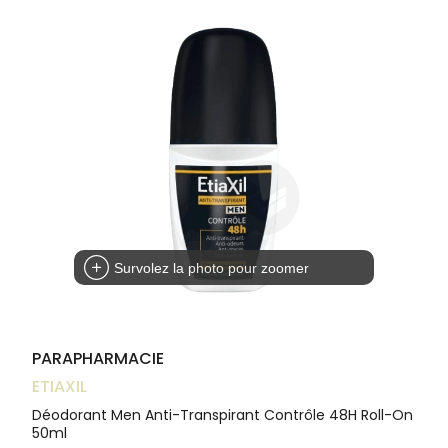
Trousse à
alimentaires
CHEVEUX
VOTRE
pharmacie
NOTRE
APPLICATION
Dispositifs
Cheveux
ÉQUIPE
DE SANTÉ
médicaux
Corps
INFORMATIONS
UTILES
Homme
PHARMACIES
Solaire
DE GARDE
Visage
Survolez la photo pour zoomer
PARAPHARMACIE
ETIAXIL
Déodorant Men Anti-Transpirant Contrôle 48H Roll-On
50ml