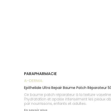
Trousse à
alimentaires
CHEVEUX
VOTRE
pharmacie
NOTRE
APPLICATION
Dispositifs
Cheveux
ÉQUIPE
DE SANTÉ
médicaux
Corps
INFORMATIONS
UTILES
Homme
PHARMACIES
Solaire
DE GARDE
Visage
PARAPHARMACIE
A-DERMA
Epitheliale Ultra Repair Baume Patch Réparateur 5
Ce baume patch réparateur à la texture vaseline 
l'hydratation et apaise intensément les peaux ab
par nourrissons, enfants et adultes.
En savoir plus