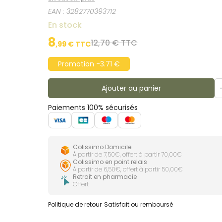
EAN :
3282770393712
En stock
8
12,70 € TTC
,
99
€ TTC
Promotion -3.71 €
Ajouter au panier
Paiements 100% sécurisés
Colissimo Domicile
À partir de 7,50€, offert à partir 70,00€
Colissimo en point relais
À partir de 6,50€, offert à partir 50,00€
Retrait en pharmacie
Offert
Politique de retour
Satisfait ou remboursé