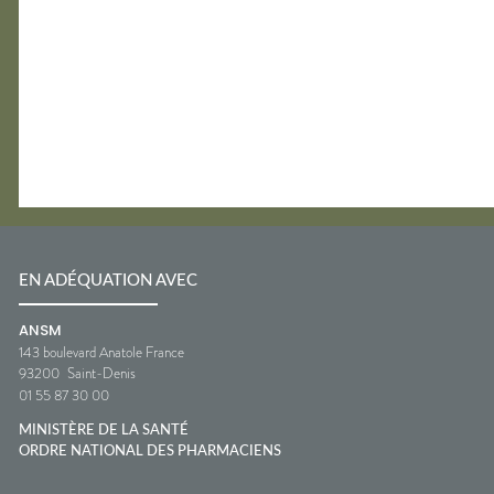
EN ADÉQUATION AVEC
ANSM
143 boulevard Anatole France
93200
Saint-Denis
01 55 87 30 00
MINISTÈRE DE LA SANTÉ
ORDRE NATIONAL DES PHARMACIENS