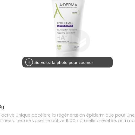
Survolez la photo pour zoomer
0g
active unique accélère la régénération épidermique pour une ef
îmées. Texture vaseline active 100% naturelle brevetée, anti 